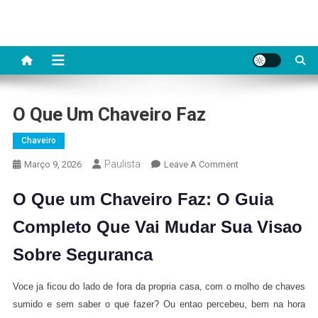
Skip
to
content
O Que Um Chaveiro Faz
Chaveiro
Paulista
On
Março 9, 2026
Leave A Comment
O
O Que um Chaveiro Faz: O Guia
Que
Um
Completo Que Vai Mudar Sua Visao
Chaveiro
Faz
Sobre Seguranca
Voce ja ficou do lado de fora da propria casa, com o molho de chaves
sumido e sem saber o que fazer? Ou entao percebeu, bem na hora