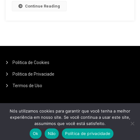
Continue Reading
Politica de Cookies
Politica de Privaciade
Termos de Uso
Endereço: rua prata - numero: 25
---------------
Nós utilizamos cookies para garantir que você tenha a melhor
Telefone: 42-991442345
experiência em nosso site. Se você continua a usar este site,
assumimos que você está satisfeito.
Ok
Não
Política de privacidade
|
Theme: News Portal by
Mystery Themes
.