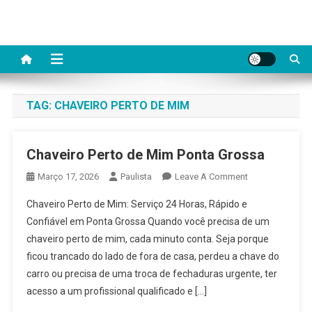
Skip
to
content
TAG:
CHAVEIRO PERTO DE MIM
Chaveiro Perto de Mim Ponta Grossa
On
Março 17, 2026
Paulista
Leave A Comment
Chaveiro
Chaveiro Perto de Mim: Serviço 24 Horas, Rápido e
Perto
Confiável em Ponta Grossa Quando você precisa de um
De
chaveiro perto de mim, cada minuto conta. Seja porque
Mim
ficou trancado do lado de fora de casa, perdeu a chave do
Ponta
Grossa
carro ou precisa de uma troca de fechaduras urgente, ter
acesso a um profissional qualificado e […]